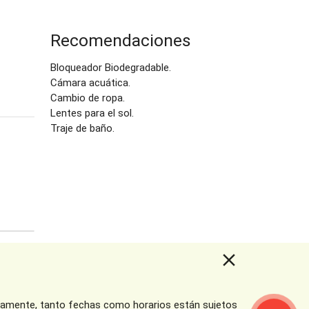
Recomendaciones
Bloqueador Biodegradable.
Cámara acuática.
Cambio de ropa.
Lentes para el sol.
Traje de baño.
close
tros Destinos
pidamente, tanto fechas como horarios están sujetos