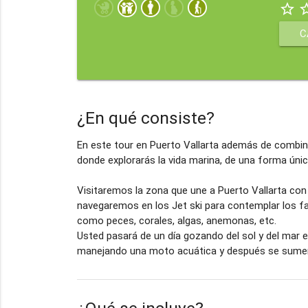
star_border
star_b
C
¿En qué consiste?
En este tour en Puerto Vallarta además de combinar
donde explorarás la vida marina, de una forma única
Visitaremos la zona que une a Puerto Vallarta con 
navegaremos en los Jet ski para contemplar los fa
como peces, corales, algas, anemonas, etc.
Usted pasará de un día gozando del sol y del mar en
manejando una moto acuática y después se sumerg