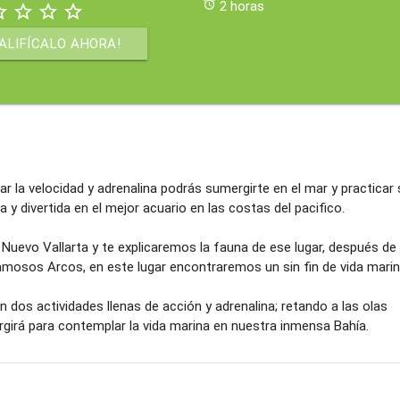
alarm
2 horas
order
star_border
star_border
star_border
ALIFÍCALO AHORA!
 la velocidad y adrenalina podrás sumergirte en el mar y practicar 
 y divertida en el mejor acuario en las costas del pacifico.
Nuevo Vallarta y te explicaremos la fauna de ese lugar, después de 
mosos Arcos, en este lugar encontraremos un sin fin de vida marin
 dos actividades llenas de acción y adrenalina; retando a las olas
irá para contemplar la vida marina en nuestra inmensa Bahía.