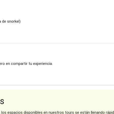
a de snorkel)
mero en compartir tu experiencia.
s
Síguenos en Facebook
O
a los espacios disponibles en nuestros tours se están llenando rá