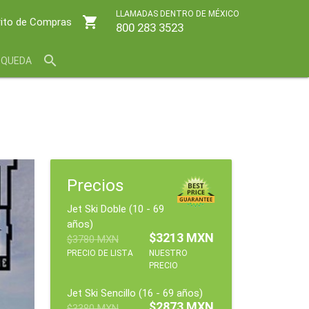
LLAMADAS DENTRO DE MÉXICO
shopping_cart
rito de Compras
800 283 3523
search
SQUEDA
Precios
Jet Ski Doble (10 - 69
años)
$3213 MXN
$3780 MXN
PRECIO DE LISTA
NUESTRO
PRECIO
Jet Ski Sencillo (16 - 69 años)
$2873 MXN
$3380 MXN