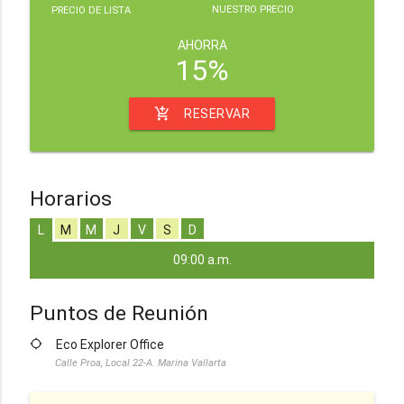
NUESTRO PRECIO
PRECIO DE LISTA
AHORRA
15%
add_shopping_cart
RESERVAR
Horarios
L
M
M
J
V
S
D
09:00 a.m.
Puntos de Reunión
location_searching
Eco Explorer Office
Calle Proa, Local 22-A. Marina Vallarta